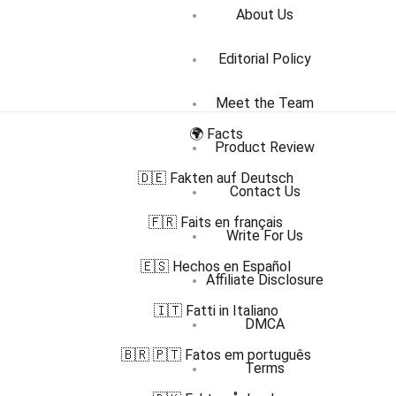
About Us
Editorial Policy
Meet the Team
🌍 Facts
Product Review
🇩🇪 Fakten auf Deutsch
Contact Us
🇫🇷 Faits en français
Write For Us
🇪🇸 Hechos en Español
Affiliate Disclosure
🇮🇹 Fatti in Italiano
DMCA
🇧🇷 🇵🇹 Fatos em português
Terms