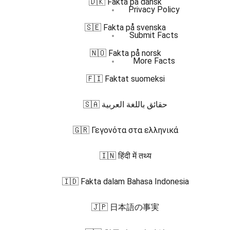
🇩🇰 Fakta på dansk
Privacy Policy
🇸🇪 Fakta på svenska
Submit Facts
🇳🇴 Fakta på norsk
More Facts
🇫🇮 Faktat suomeksi
🇸🇦 حقائق باللغة العربية
🇬🇷 Γεγονότα στα ελληνικά
🇮🇳 हिंदी में तथ्य
🇮🇩 Fakta dalam Bahasa Indonesia
🇯🇵 日本語の事実