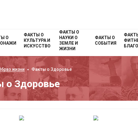
ФАКТЫ О
ФАКТЫ О
ФАКТ
ТЫ О
НАУКИ О
ФАКТЫ О
КУЛЬТУРА И
ФИТНЕ
СОНАЖИ
ЗЕМЛЕ И
СОБЫТИЯ
ИСКУССТВО
БЛАГ
ЖИЗНИ
Образ жизни
Факты о
Здоровье
 о Здоровье