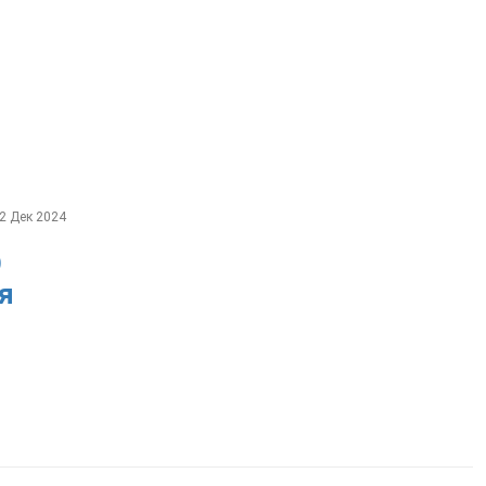
2 Дек 2024
О
я