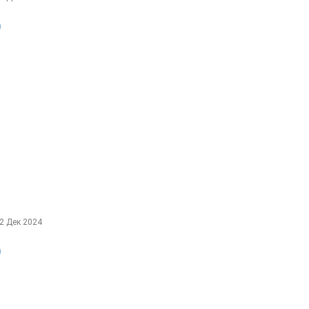
О
2 Дек 2024
О