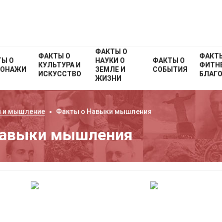
ФАКТЫ О
ФАКТЫ О
ФАКТ
ТЫ О
НАУКИ О
ФАКТЫ О
КУЛЬТУРА И
ФИТНЕ
СОНАЖИ
ЗЕМЛЕ И
СОБЫТИЯ
ИСКУССТВО
БЛАГ
ЖИЗНИ
 и мышление
Факты о
Навыки мышления
Навыки мышления