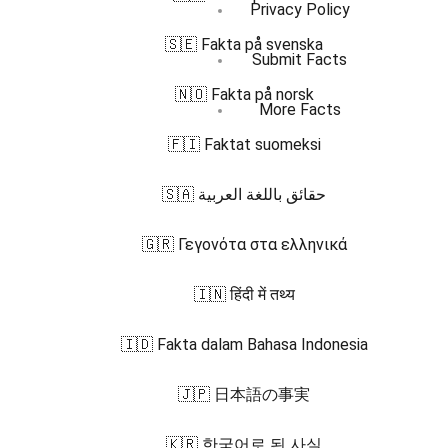
Privacy Policy
🇸🇪 Fakta på svenska
Submit Facts
🇳🇴 Fakta på norsk
More Facts
🇫🇮 Faktat suomeksi
🇸🇦 حقائق باللغة العربية
🇬🇷 Γεγονότα στα ελληνικά
🇮🇳 हिंदी में तथ्य
🇮🇩 Fakta dalam Bahasa Indonesia
🇯🇵 日本語の事実
🇰🇷 한국어로 된 사실