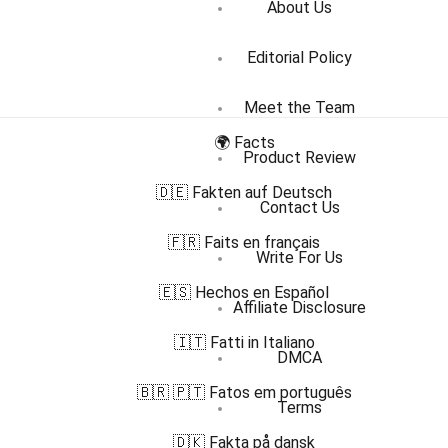
About Us
Editorial Policy
Meet the Team
🌍 Facts
Product Review
🇩🇪 Fakten auf Deutsch
Contact Us
🇫🇷 Faits en français
Write For Us
🇪🇸 Hechos en Español
Affiliate Disclosure
🇮🇹 Fatti in Italiano
DMCA
🇧🇷 🇵🇹 Fatos em português
Terms
🇩🇰 Fakta på dansk