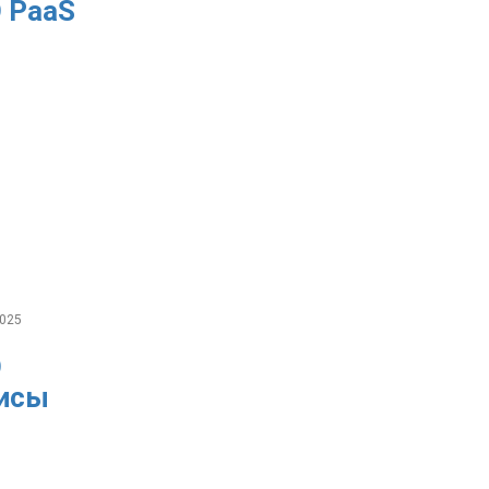
 PaaS
025
О
исы