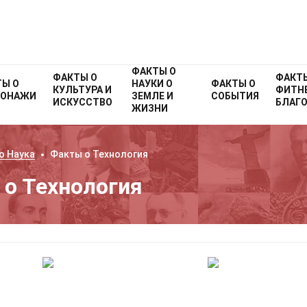
ФАКТЫ О
ФАКТЫ О
ФАКТ
ТЫ О
НАУКИ О
ФАКТЫ О
КУЛЬТУРА И
ФИТНЕ
СОНАЖИ
ЗЕМЛЕ И
СОБЫТИЯ
ИСКУССТВО
БЛАГ
ЖИЗНИ
 о
Наука
Факты о
Технология
о Технология