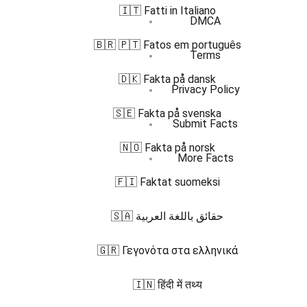
🇮🇹 Fatti in Italiano
DMCA
🇧🇷 🇵🇹 Fatos em português
Terms
🇩🇰 Fakta på dansk
Privacy Policy
🇸🇪 Fakta på svenska
Submit Facts
🇳🇴 Fakta på norsk
More Facts
🇫🇮 Faktat suomeksi
🇸🇦 حقائق باللغة العربية
🇬🇷 Γεγονότα στα ελληνικά
🇮🇳 हिंदी में तथ्य