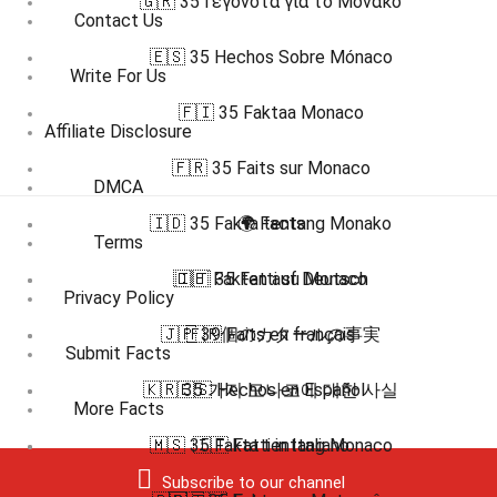
🇬🇷 35 Γεγονότα για το Μονακό
Contact Us
🇪🇸 35 Hechos Sobre Mónaco
Write For Us
🇫🇮 35 Faktaa Monaco
Affiliate Disclosure
🇫🇷 35 Faits sur Monaco
DMCA
🇮🇩 35 Fakta tentang Monako
🌍 Facts
Terms
🇩🇪 Fakten auf Deutsch
🇮🇹 35 Fatti su Monaco
Privacy Policy
🇯🇵 39個のカタールの事実
🇫🇷 Faits en français
Submit Facts
🇰🇷 35 가지 모나코에 대한 사실
🇪🇸 Hechos en Español
More Facts
🇲🇸 35 Fakta tentang Monaco
🇮🇹 Fatti in Italiano
Subscribe to our channel