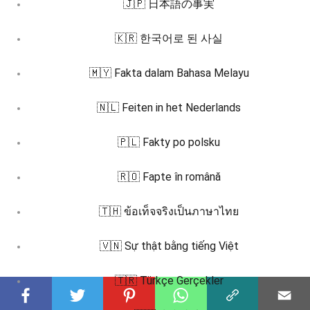
🇯🇵 日本語の事実
🇰🇷 한국어로 된 사실
🇲🇾 Fakta dalam Bahasa Melayu
🇳🇱 Feiten in het Nederlands
🇵🇱 Fakty po polsku
🇷🇴 Fapte în română
🇹🇭 ข้อเท็จจริงเป็นภาษาไทย
🇻🇳 Sự thật bằng tiếng Việt
🇹🇷 Türkçe Gerçekler