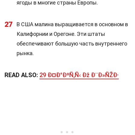
ягоды в многие страны Европы.
27
В США малина выращивается в основном в
Калифорнии и Орегоне. Эти штаты
обеспечивают большую часть внутреннего
рынка.
READ ALSO:
29 Ð¤Ð°ÐºÑ‚Ñ‹ Ðž Ð¨Ð»ÑŽÐ·