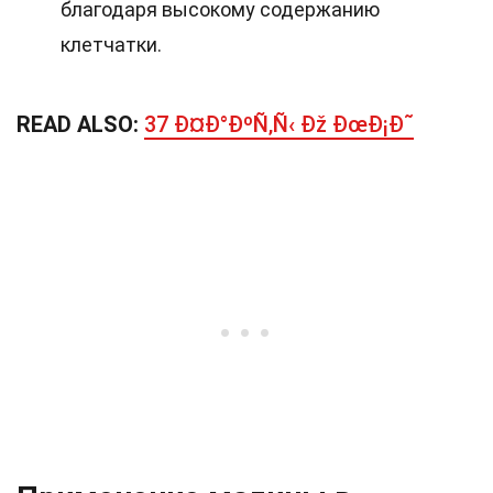
благодаря высокому содержанию
клетчатки.
READ ALSO:
37 Ð¤Ð°ÐºÑ‚Ñ‹ Ðž ÐœÐ¡Ð˜