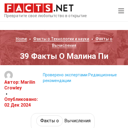
Превратите своё любопытство в открытие
Home
Факты о
Технологии и науки
Факты о
Вычисления
39 Факты О Малина Пи
Проверено экспертами
Редакционные
рекомендации
Автор:
Marilin
Crowley
Опубликовано:
02 Дек 2024
Факты о
Вычисления