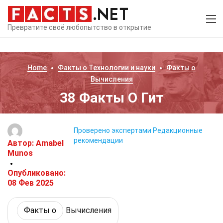
Превратите своё любопытство в открытие
Home
Факты о
Технологии и науки
Факты о
Вычисления
38 Факты О Гит
Проверено экспертами
Редакционные
рекомендации
Автор:
Amabel
Munos
Опубликовано:
08 Фев 2025
Факты о
Вычисления