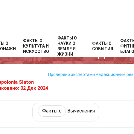
ФАКТЫ О
Home
Факты о
ФАКТЫ О
Технологии и науки
Факты о
Вычисления
ФАКТ
ТЫ О
НАУКИ О
ФАКТЫ О
КУЛЬТУРА И
ФИТНЕ
СОНАЖИ
ЗЕМЛЕ И
СОБЫТИЯ
37 Факты О КАД
ИСКУССТВО
БЛАГ
ЖИЗНИ
Проверено экспертами
Редакционные ре
polonia Slaton
иковано:
02 Дек 2024
Факты о
Вычисления