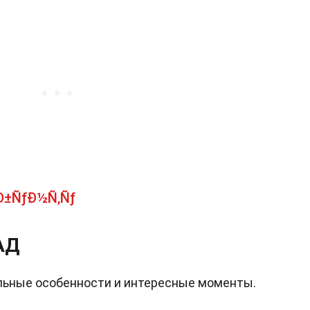
£Ð±ÑƒÐ½Ñ‚Ñƒ
АД
льные особенности и интересные моменты.