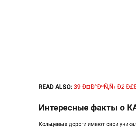
READ ALSO:
39 Ð¤Ð°ÐºÑ‚Ñ‹ Ðž Ð
Интересные факты о К
Кольцевые дороги имеют свои уника