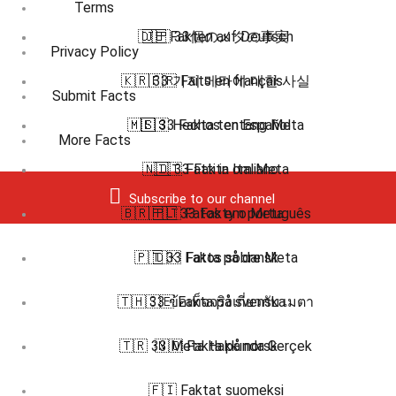
Terms
🇩🇪 Fakten auf Deutsch
🇯🇵 33個のメタの事実
Privacy Policy
🇰🇷 33 가지 메타에 대한 사실
🇫🇷 Faits en français
Submit Facts
🇲🇸 33 Fakta tentang Meta
🇪🇸 Hechos en Español
More Facts
🇳🇴 33 Fakta om Meta
🇮🇹 Fatti in Italiano
Subscribe to our channel
🇧🇷 🇵🇹 Fatos em português
🇵🇱 33 Fakty o Meta
🇵🇹 33 Fatos sobre Meta
🇩🇰 Fakta på dansk
🇹🇭 33 ข้อเท็จจริงเกี่ยวกับ เมตา
🇸🇪 Fakta på svenska
🇹🇷 33 Meta Hakkında Gerçek
🇳🇴 Fakta på norsk
🇫🇮 Faktat suomeksi