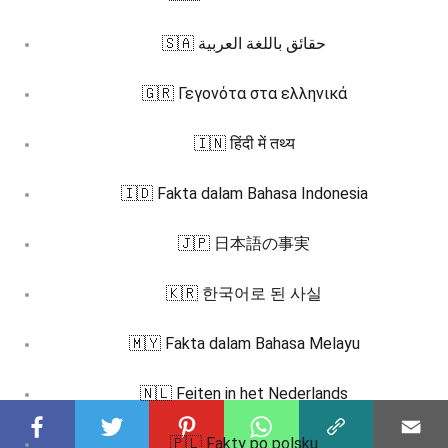
🇸🇦 حقائق باللغة العربية
🇬🇷 Γεγονότα στα ελληνικά
🇮🇳 हिंदी में तथ्य
🇮🇩 Fakta dalam Bahasa Indonesia
🇯🇵 日本語の事実
🇰🇷 한국어로 된 사실
🇲🇾 Fakta dalam Bahasa Melayu
🇳🇱 Feiten in het Nederlands
🇵🇱 Fakty po polsku