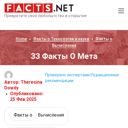
Превратите своё любопытство в открытие
Home
Факты о
Технологии и науки
Факты о
Вычисления
33 Факты О Мета
Проверено экспертами
Редакционные
рекомендации
Автор:
Theresina
Dowdy
Опубликовано:
25 Фев 2025
Факты о
Вычисления