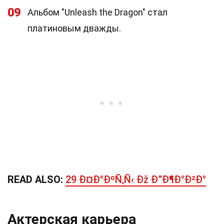
09
Альбом "Unleash the Dragon" стал
платиновым дважды.
READ ALSO:
29 Ð¤Ð°ÐºÑ‚Ñ‹ Ðž Ð”Ð¶Ð°Ð²Ð°
Актерская карьера