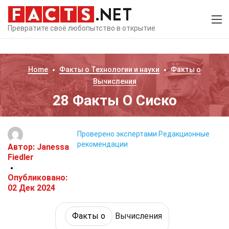
Превратите своё любопытство в открытие
Home
Факты о
Технологии и науки
Факты о
Вычисления
28 Факты О Сиско
Проверено экспертами
Редакционные
рекомендации
Автор:
Janessa
Fiedler
Опубликовано:
02 Дек 2024
Факты о
Вычисления