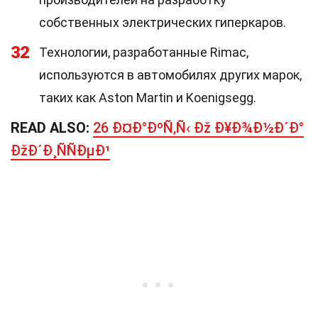
собственных электрических гиперкаров.
32
Технологии, разработанные Rimac,
используются в автомобилях других марок,
таких как Aston Martin и Koenigsegg.
READ ALSO:
26 Ð¤Ð°ÐºÑ‚Ñ‹ Ðž Ð¥Ð¾Ð½Ð´Ð°
ÐžÐ´Ð¸ÑÑÐµÐ¹