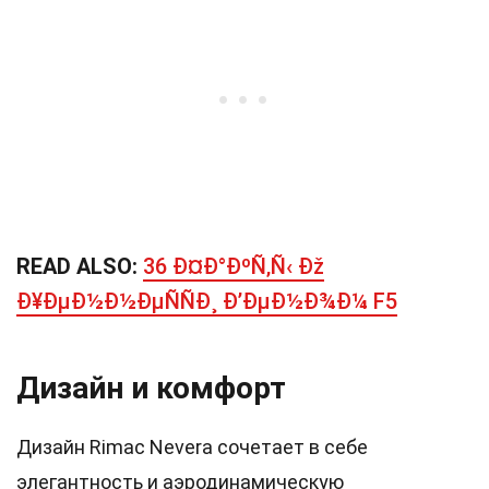
READ ALSO:
36 Ð¤Ð°ÐºÑ‚Ñ‹ Ðž
Ð¥ÐµÐ½Ð½ÐµÑÑÐ¸ Ð’ÐµÐ½Ð¾Ð¼ F5
Дизайн и комфорт
Дизайн Rimac Nevera сочетает в себе
элегантность и аэродинамическую