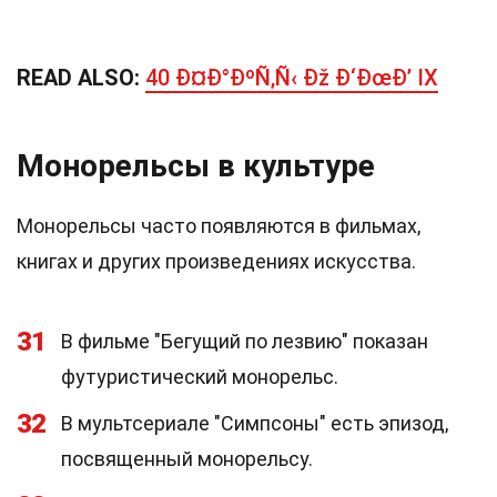
READ ALSO:
40 Ð¤Ð°ÐºÑ‚Ñ‹ Ðž Ð‘ÐœÐ’ IX
Монорельсы в культуре
Монорельсы часто появляются в фильмах,
книгах и других произведениях искусства.
31
В фильме "Бегущий по лезвию" показан
футуристический монорельс.
32
В мультсериале "Симпсоны" есть эпизод,
посвященный монорельсу.