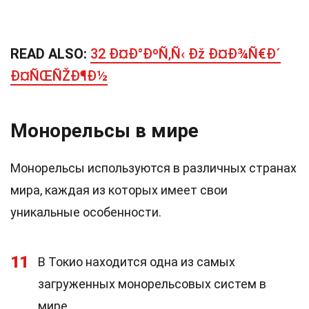
READ ALSO:
32 Ð¤Ð°ÐºÑ‚Ñ‹ Ðž Ð¤Ð¾Ñ€Ð´
Ð¤ÑŒÑŽÐ¶Ð½
Монорельсы в мире
Монорельсы используются в различных странах
мира, каждая из которых имеет свои
уникальные особенности.
11
В Токио находится одна из самых
загруженных монорельсовых систем в
мире.