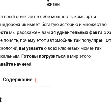
И
ЖИЗНИ
оторый сочетает в себе мощность, комфорт и
т внедорожник имеет богатую историю и множество
осте
мы расскажем вам
34 удивительных факта
о
Х
е понять, почему этот автомобиль так популярен.
От
нологий,
вы узнаете
о всех ключевых моментах,
икальным.
Готовы погрузиться
в мир этого
авайте начнем
!
Содержание
t