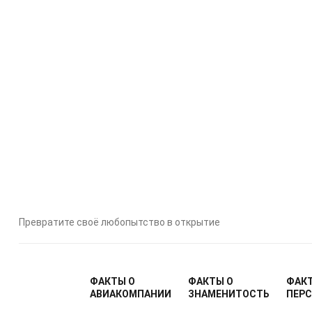
Автор:
Eml
Modified
Превратите своё любопытство в открытие
ФАКТЫ О
ФАКТЫ О
ФАК
АВИАКОМПАНИИ
ЗНАМЕНИТОСТЬ
ПЕР