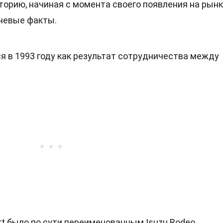
торию, начиная с момента своего появления на рынк
чевые факты.
я в 1993 году как результат сотрудничества между
t было по сути переименованным Isuzu Rodeo.