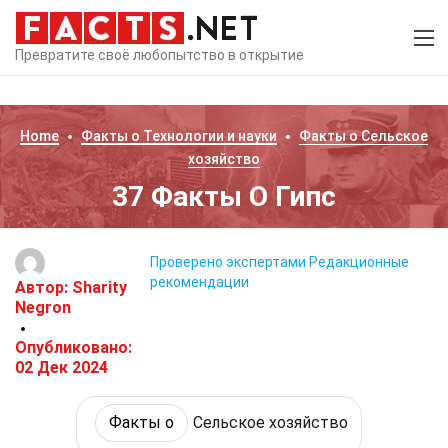
Превратите своё любопытство в открытие
Home
Факты о
Технологии и науки
Факты о
Сельское
хозяйство
37 Факты О Гипс
Проверено экспертами
Редакционные
рекомендации
Автор:
Sharity
Negron
Опубликовано:
02 Дек 2024
Факты о
Сельское хозяйство