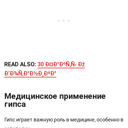
READ ALSO:
30 Ð¤Ð°ÐºÑ‚Ñ‹ Ðž
Ð‘Ð¾Ñ‚Ð°Ð½Ð¸ÐºÐ°
Медицинское применение
гипса
Гипс играет важную роль в медицине, особенно в