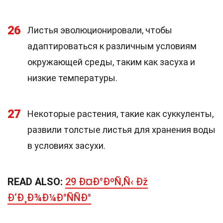
26
Листья эволюционировали, чтобы
адаптироваться к различным условиям
окружающей среды, таким как засуха и
низкие температуры.
27
Некоторые растения, такие как суккуленты,
развили толстые листья для хранения воды
в условиях засухи.
READ ALSO:
29 Ð¤Ð°ÐºÑ‚Ñ‹ Ðž
Ð‘Ð¸Ð¾Ð¼Ð°ÑÑÐ°