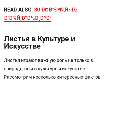
READ ALSO:
30 Ð¤Ð°ÐºÑ‚Ñ‹ Ðž
Ð‘Ð¾Ñ‚Ð°Ð½Ð¸ÐºÐ°
Листья в Культуре и
Искусстве
Листья играют важную роль не только в
природе, но и в культуре и искусстве.
Рассмотрим несколько интересных фактов.