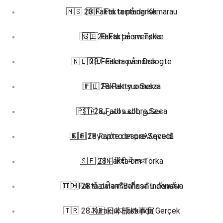
🇲🇸 28 Fakta tentang Kemarau
🇩🇰 Fakta på dansk
🇳🇴 28 Fakta om Tørke
🇸🇪 Fakta på svenska
🇳🇱 28 Feiten over Droogte
🇳🇴 Fakta på norsk
🇵🇱 28 Fakty o Susza
🇫🇮 Faktat suomeksi
🇵🇹 28 Fatos sobre Seca
🇸🇦 حقائق باللغة العربية
🇷🇴 28 Fapte despre Secetă
🇬🇷 Γεγονότα στα ελληνικά
🇸🇪 28 Fakta om Torka
🇮🇳 हिंदी में तथ्य
🇮🇩 Fakta dalam Bahasa Indonesia
🇹🇭 28 ข้อเท็จจริงเกี่ยวกับ ภัยแล้ง
🇹🇷 28 Kuraklık Hakkında Gerçek
🇯🇵 日本語の事実