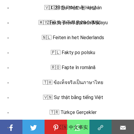
🇻🇮 28 Sự thật về Hạn hán
🇰🇷 한국어로 된 사실
🇲🇾 Fakta dalam Bahasa Melayu
🇿🇭 关于干旱的28个事实
🇳🇱 Feiten in het Nederlands
🇵🇱 Fakty po polsku
🇷🇴 Fapte în română
🇹🇭 ข้อเท็จจริงเป็นภาษาไทย
🇻🇳 Sự thật bằng tiếng Việt
🇹🇷 Türkçe Gerçekler
🇨🇳 中文事实