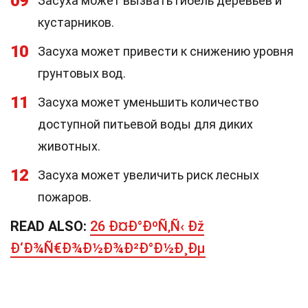
09
Засуха может вызвать гибель деревьев и
кустарников.
10
Засуха может привести к снижению уровня
грунтовых вод.
11
Засуха может уменьшить количество
доступной питьевой воды для диких
животных.
12
Засуха может увеличить риск лесных
пожаров.
READ ALSO:
26 Ð¤Ð°ÐºÑ‚Ñ‹ Ðž
Ð‘Ð¾Ñ€Ð¾Ð½Ð¾Ð²Ð°Ð½Ð¸Ðµ