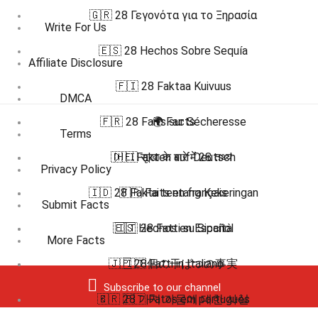
🇬🇷 28 Γεγονότα για το Ξηρασία
Write For Us
🇪🇸 28 Hechos Sobre Sequía
Affiliate Disclosure
🇫🇮 28 Faktaa Kuivuus
DMCA
🇫🇷 28 Faits sur Sécheresse
🌍 Facts
Terms
🇩🇪 Fakten auf Deutsch
🇭🇮 सूखा के बारे में 28 तथ्य
Privacy Policy
🇮🇩 28 Fakta tentang Kekeringan
🇫🇷 Faits en français
Submit Facts
🇪🇸 Hechos en Español
🇮🇹 28 Fatti su Siccità
More Facts
🇯🇵 28個の干ばつの事実
🇮🇹 Fatti in Italiano
Subscribe to our channel
🇧🇷 🇵🇹 Fatos em português
🇰🇷 28 가지 가뭄에 대한 사실