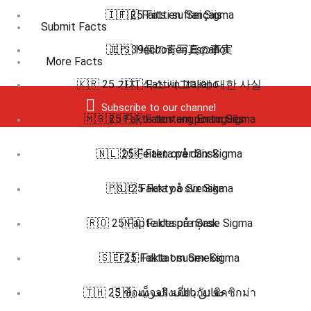
🇮🇹 25 Fatti su Sei Sigma
🇫🇷 Faits en français
Submit Facts
🇯🇵 39個の青写真の事実
🇪🇸 Hechos en Español
More Facts
🇰🇷 25 가지 식스 시그마에 대한 사실
🇮🇹 Fatti in Italiano
Subscribe to our channel
🇲🇸 25 Fakta tentang Enam Sigma
🇧🇷 🇵🇹 Fatos em português
🇳🇱 25 Feiten over Six Sigma
🇩🇰 Fakta på dansk
🇵🇱 25 Fakty o Six Sigma
🇸🇪 Fakta på svenska
🇷🇴 25 Fapte despre Șase Sigma
🇳🇴 Fakta på norsk
🇸🇪 25 Fakta om Sex Sigma
🇫🇮 Faktat suomeksi
🇹🇭 25 ข้อเท็จจริงเกี่ยวกับ ซิกซิกม่า
🇸🇦 حقائق باللغة العربية