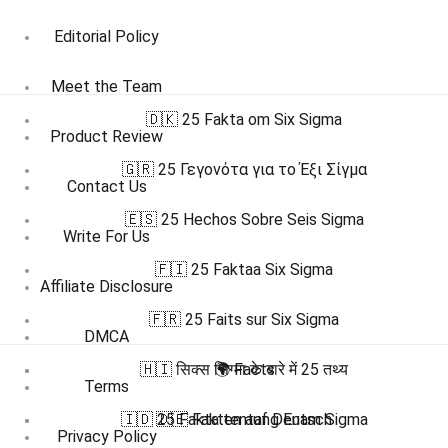
Editorial Policy
Meet the Team
🇩🇰 25 Fakta om Six Sigma
Product Review
🇬🇷 25 Γεγονότα για το Έξι Σίγμα
Contact Us
🇪🇸 25 Hechos Sobre Seis Sigma
Write For Us
🇫🇮 25 Faktaa Six Sigma
Affiliate Disclosure
🇫🇷 25 Faits sur Six Sigma
DMCA
🇭🇮 सिक्स सिग्मा के बारे में 25 तथ्य
🌍 Facts
Terms
🇮🇩 25 Fakta tentang Enam Sigma
🇩🇪 Fakten auf Deutsch
Privacy Policy