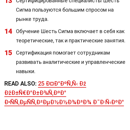
13
Сертифицированные специалисты Шесть
Сигма пользуются большим спросом на
рынке труда.
14
Обучение Шесть Сигма включает в себя как
теоретические, так и практические занятия.
15
Сертификация помогает сотрудникам
развивать аналитические и управленческие
навыки.
READ ALSO:
25 Ð¤Ð°ÐºÑ‚Ñ‹ Ðž
ÐžÐ±Ñ€Ð°Ð±Ð¾Ñ‚ÐºÐ°
Ð•ÑÑ‚ÐµÑÑ‚Ð²ÐµÐ½Ð½Ð¾Ð³Ð¾ Ð¯Ð·Ñ‹ÐºÐ°