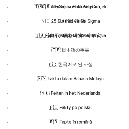
🇹🇷 25 Altı Sigma Hakkında Gerçek
🇬🇷 Γεγονότα στα ελληνικά
🇻🇮 25 Sự thật về Six Sigma
🇮🇳 हिंदी में तथ्य
🇮🇩 Fakta dalam Bahasa Indonesia
🇿🇭 关于六西格玛的25个事实
🇯🇵 日本語の事実
🇰🇷 한국어로 된 사실
🇲🇾 Fakta dalam Bahasa Melayu
🇳🇱 Feiten in het Nederlands
🇵🇱 Fakty po polsku
🇷🇴 Fapte în română