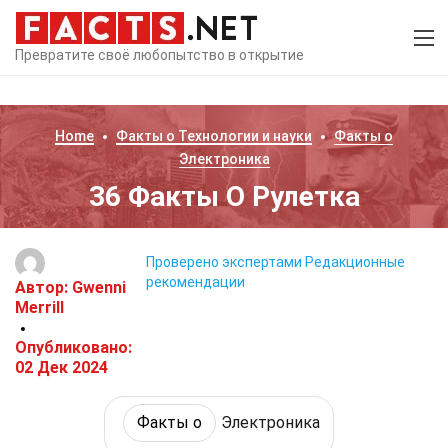
Превратите своё любопытство в открытие
Home
Факты о
Технологии и науки
Факты о
Электроника
36 Факты О Рулетка
Проверено экспертами
Редакционные
рекомендации
Автор:
Gwenni
Merrill
Опубликовано:
02 Дек 2024
Факты о
Электроника