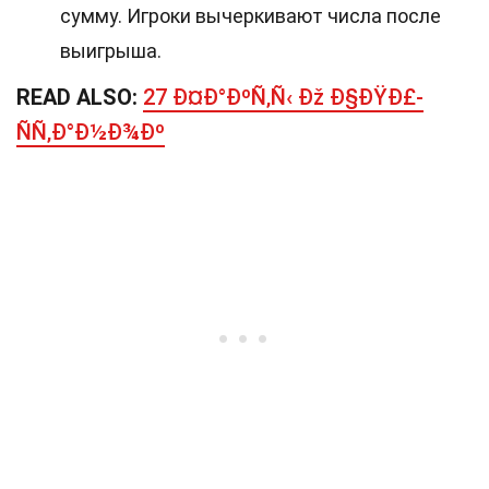
сумму. Игроки вычеркивают числа после
выигрыша.
READ ALSO:
27 Ð¤Ð°ÐºÑ‚Ñ‹ Ðž Ð§ÐŸÐ£-
ÑÑ‚Ð°Ð½Ð¾Ðº