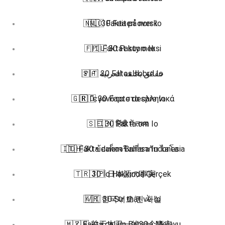
🇳🇱 30 Feiten over Io
🇳🇴 Fakta på norsk
🇫🇮 Faktat suomeksi
🇵🇱 30 Fakty o Io
🇵🇹 30 Fatos sobre Io
🇸🇦 حقائق باللغة العربية
🇬🇷 Γεγονότα στα ελληνικά
🇷🇴 30 Fapte despre Io
🇸🇪 30 Fakta om Io
🇮🇳 हिंदी में तथ्य
🇮🇩 Fakta dalam Bahasa Indonesia
🇹🇭 30 ข้อเท็จจริงเกี่ยวกับ ไอโอ
🇹🇷 30 İo Hakkında Gerçek
🇯🇵 日本語の事実
🇰🇷 한국어로 된 사실
🇻🇮 30 Sự thật về Io
🇲🇾 Fakta dalam Bahasa Melayu
🇿🇭 关于木卫一的30个事实