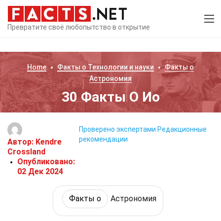
Превратите своё любопытство в открытие
Home
Факты о
Технологии и науки
Факты о
Астрономия
30 Факты О Ио
Проверено экспертами
Редакционные
рекомендации
Автор:
Kendre
Crossland
Опубликовано:
02 Дек 2024
Факты о
Астрономия