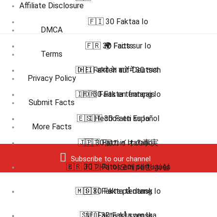
Affiliate Disclosure
🇫🇮 30 Faktaa Io
DMCA
🇫🇷 30 Faits sur Io
🌍 Facts
Terms
🇩🇪 Fakten auf Deutsch
🇭🇮 आयो के बारे में 30 तथ्य
Privacy Policy
🇮🇩 30 Fakta tentang Io
🇫🇷 Faits en français
Submit Facts
🇪🇸 Hechos en Español
🇮🇹 30 Fatti su Io
More Facts
🇯🇵 30個のイオの事実
🇮🇹 Fatti in Italiano
Subscribe to our channel
🇧🇷 🇵🇹 Fatos em português
🇰🇷 30 가지 이오에 대한 사실
🇲🇸 30 Fakta tentang Io
🇩🇰 Fakta på dansk
🇸🇪 Fakta på svenska
🇳🇴 30 Fakta om Io