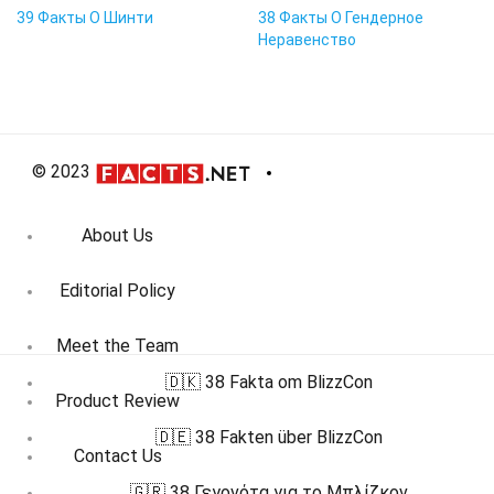
39 Факты О Шинти
38 Факты О Гендерное
Неравенство
© 2023
About Us
Editorial Policy
Meet the Team
🇩🇰 38 Fakta om BlizzCon
Product Review
🇩🇪 38 Fakten über BlizzCon
Contact Us
🇬🇷 38 Γεγονότα για το Μπλίζκον