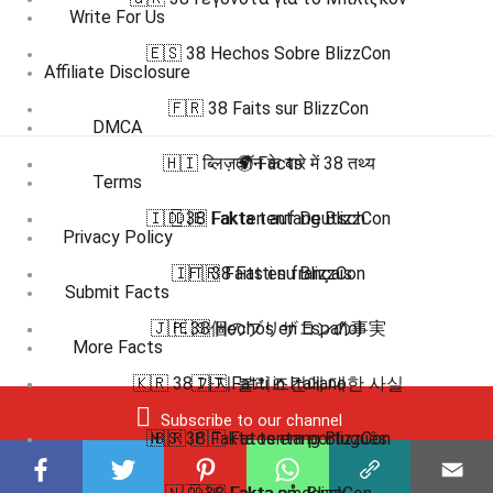
Write For Us
🇪🇸 38 Hechos Sobre BlizzCon
Affiliate Disclosure
🇫🇷 38 Faits sur BlizzCon
DMCA
🇭🇮 ब्लिज़कॉन के बारे में 38 तथ्य
🌍 Facts
Terms
🇮🇩 38 Fakta tentang BlizzCon
🇩🇪 Fakten auf Deutsch
Privacy Policy
🇮🇹 38 Fatti su BlizzCon
🇫🇷 Faits en français
Submit Facts
🇯🇵 38個のブリザコンの事実
🇪🇸 Hechos en Español
More Facts
🇰🇷 38 가지 블리즈컨에 대한 사실
🇮🇹 Fatti in Italiano
Subscribe to our channel
🇲🇸 38 Fakta tentang BlizzCon
🇧🇷 🇵🇹 Fatos em português