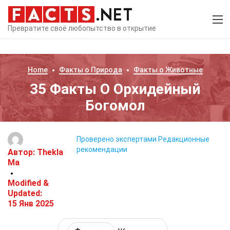
Превратите своё любопытство в открытие
Home
Факты о
Природа
Факты о
Животные
35 Факты О Орхидейный
Богомол
Проверено экспертами
Редакционные
рекомендации
Автор:
Thekla
Ma
Modified &
Updated:
15 Янв 2025