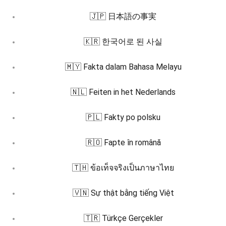
🇯🇵 日本語の事実
🇰🇷 한국어로 된 사실
🇲🇾 Fakta dalam Bahasa Melayu
🇳🇱 Feiten in het Nederlands
🇵🇱 Fakty po polsku
🇷🇴 Fapte în română
🇹🇭 ข้อเท็จจริงเป็นภาษาไทย
🇻🇳 Sự thật bằng tiếng Việt
🇹🇷 Türkçe Gerçekler