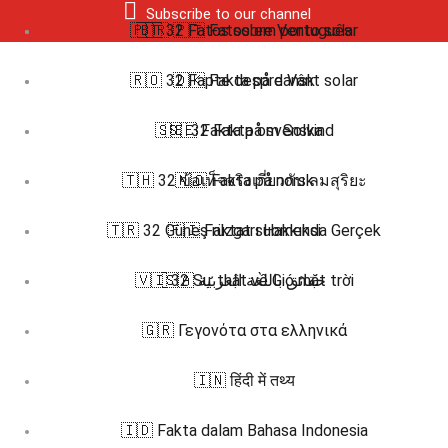
Subscribe to our channel
🇵🇹 32 Fatos sobre Vento solar
🇧🇷 🇵🇹 Fatos em português
🇷🇴 32 Fapte despre Vânt solar
🇩🇰 Fakta på dansk
🇸🇪 32 Fakta om Solvind
🇸🇪 Fakta på svenska
🇹🇭 32 ข้อเท็จจริงเกี่ยวกับ ลมสุริยะ
🇳🇴 Fakta på norsk
🇹🇷 32 Güneş rüzgarı Hakkında Gerçek
🇫🇮 Faktat suomeksi
🇻🇮 32 Sự thật về Gió mặt trời
🇸🇦 حقائق باللغة العربية
🇬🇷 Γεγονότα στα ελληνικά
🇮🇳 हिंदी में तथ्य
🇮🇩 Fakta dalam Bahasa Indonesia