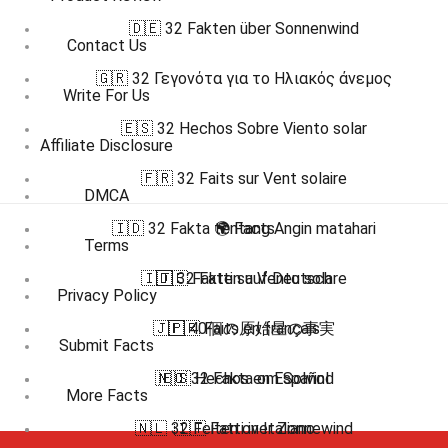
🇩🇪 32 Fakten über Sonnenwind
Contact Us
🇬🇷 32 Γεγονότα για το Ηλιακός άνεμος
Write For Us
🇪🇸 32 Hechos Sobre Viento solar
Affiliate Disclosure
🇫🇷 32 Faits sur Vent solaire
DMCA
🇮🇩 32 Fakta tentang Angin matahari
🌍 Facts
Terms
🇮🇹 32 Fatti su Vento solare
🇩🇪 Fakten auf Deutsch
Privacy Policy
🇯🇵 40個の原始星の事実
🇫🇷 Faits en français
Submit Facts
🇳🇴 32 Fakta om Solvind
🇪🇸 Hechos en Español
More Facts
🇳🇱 32 Feiten over Zonnewind
🇮🇹 Fatti in Italiano