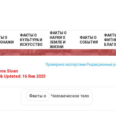
ФАКТЫ О
Home
ФАКТЫ О
Факты о
Природа
Факты о
Человеческое тело
ФАКТ
ТЫ О
НАУКИ О
ФАКТЫ О
КУЛЬТУРА И
ФИТНЕ
СОНАЖИ
ЗЕМЛЕ И
СОБЫТИЯ
40 Факты О Ногти
ИСКУССТВО
БЛАГ
ЖИЗНИ
Проверено экспертами
Редакционные 
ena Sloan
 & Updated:
16 Янв 2025
Факты о
Человеческое тело