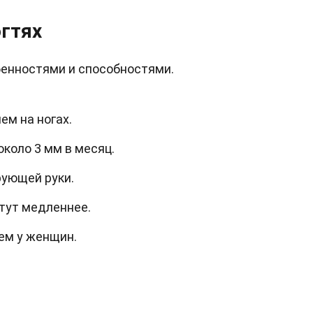
гтях
бенностями и способностями.
ем на ногах.
около 3 мм в месяц.
рующей руки.
стут медленнее.
ем у женщин.