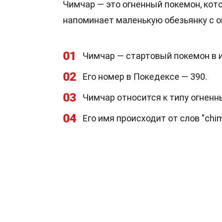
Чимчар — это огненный покемон, кот
напоминает маленькую обезьянку с о
01
Чимчар — стартовый покемон в и
02
Его номер в Покедексе — 390.
03
Чимчар относится к типу огненн
04
Его имя происходит от слов "chim