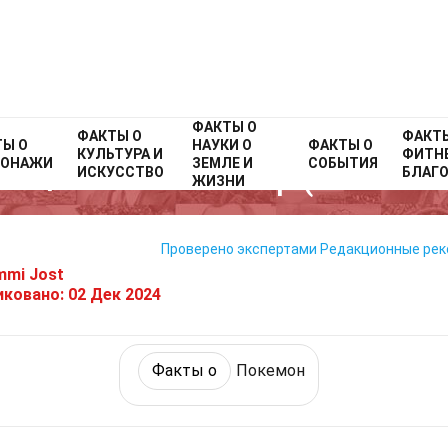
ФАКТЫ О
Home
ФАКТЫ О
Факты о
Персонажи
Факты о
Покемон
ФАКТ
ТЫ О
НАУКИ О
ФАКТЫ О
КУЛЬТУРА И
ФИТНЕ
СОНАЖИ
ЗЕМЛЕ И
СОБЫТИЯ
26 Факты О Чимчар (Покемон
ИСКУССТВО
БЛАГ
ЖИЗНИ
Проверено экспертами
Редакционные ре
mmi Jost
иковано:
02 Дек 2024
Факты о
Покемон