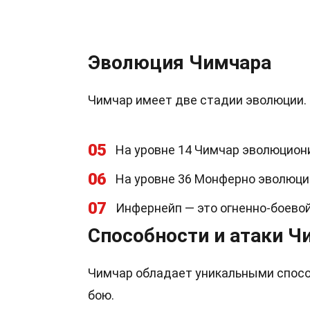
Эволюция Чимчара
Чимчар имеет две стадии эволюции. 
05
На уровне 14 Чимчар эволюцион
06
На уровне 36 Монферно эволюци
07
Инфернейп — это огненно-боевой
Способности и атаки Ч
Чимчар обладает уникальными спосо
бою.