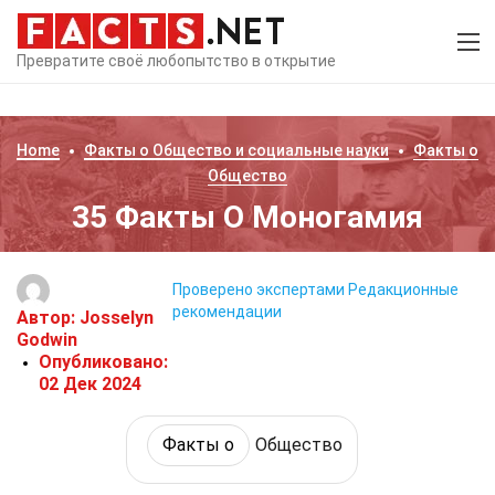
Превратите своё любопытство в открытие
Home
Факты о
Общество и социальные науки
Факты о
Общество
35 Факты О Моногамия
Проверено экспертами
Редакционные
рекомендации
Автор:
Josselyn
Godwin
Опубликовано:
02 Дек 2024
Факты о
Общество