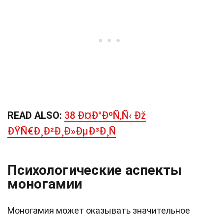
READ ALSO:
38 Ð¤Ð°ÐºÑ‚Ñ‹ Ðž
ÐŸÑ€Ð¸Ð²Ð¸Ð»ÐµÐ³Ð¸Ñ
Психологические аспекты
моногамии
Моногамия может оказывать значительное