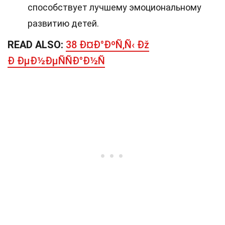
способствует лучшему эмоциональному
развитию детей.
READ ALSO:
38 Ð¤Ð°ÐºÑ‚Ñ‹ Ðž
Ð ÐµÐ½ÐµÑÑÐ°Ð½Ñ