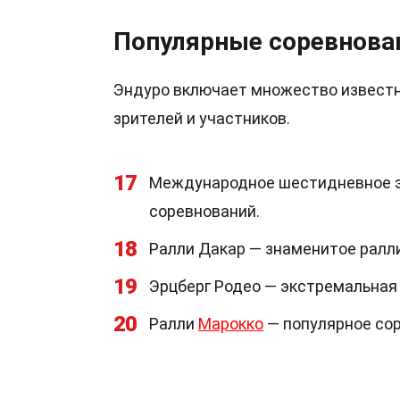
Популярные соревнова
Эндуро включает множество известн
зрителей и участников.
17
Международное шестидневное эн
соревнований.
18
Ралли Дакар — знаменитое ралл
19
Эрцберг Родео — экстремальная 
20
Ралли
Марокко
— популярное сор