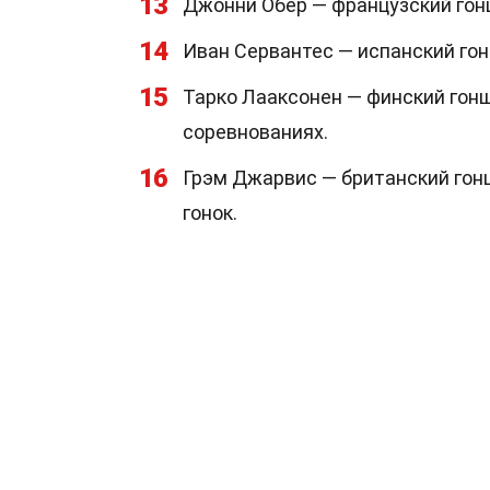
13
Джонни Обер — французский гон
14
Иван Сервантес — испанский гон
15
Тарко Лааксонен — финский гон
соревнованиях.
16
Грэм Джарвис — британский гон
гонок.