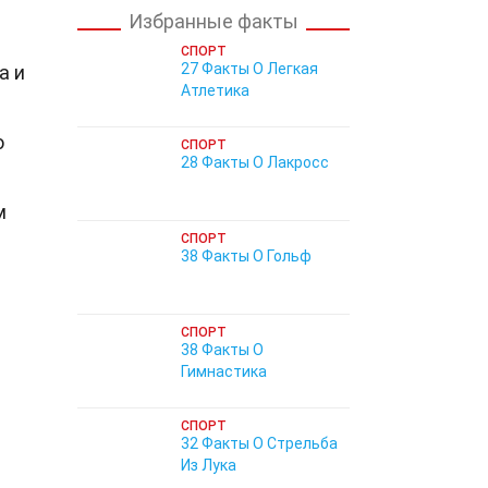
Избранные факты
СПОРТ
27 Факты О Легкая
а и
Атлетика
о
СПОРТ
28 Факты О Лакросс
м
СПОРТ
38 Факты О Гольф
СПОРТ
38 Факты О
Гимнастика
СПОРТ
32 Факты О Стрельба
Из Лука