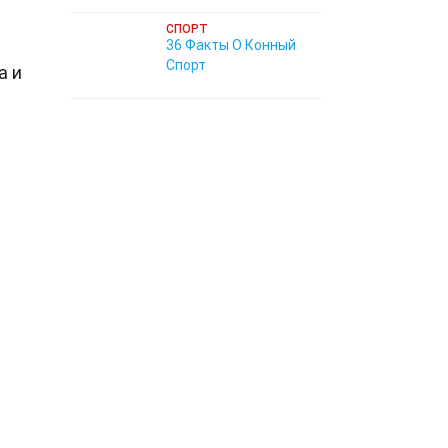
СПОРТ
36 Факты О Конный
Спорт
а и