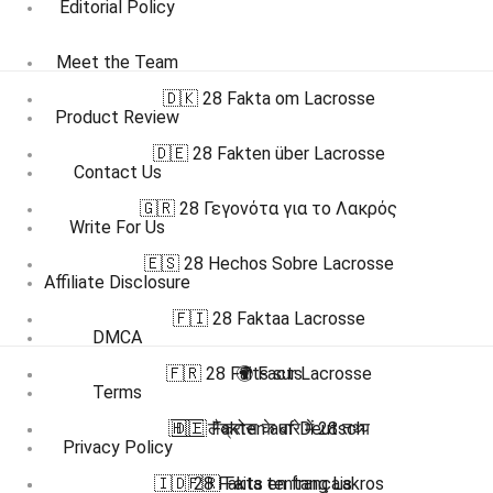
Editorial Policy
Meet the Team
🇩🇰 28 Fakta om Lacrosse
Product Review
🇩🇪 28 Fakten über Lacrosse
Contact Us
🇬🇷 28 Γεγονότα για το Λακρός
Write For Us
🇪🇸 28 Hechos Sobre Lacrosse
Affiliate Disclosure
🇫🇮 28 Faktaa Lacrosse
DMCA
🇫🇷 28 Faits sur Lacrosse
🌍 Facts
Terms
🇭🇮 लैक्रोस के बारे में 28 तथ्य
🇩🇪 Fakten auf Deutsch
Privacy Policy
🇮🇩 28 Fakta tentang Lakros
🇫🇷 Faits en français