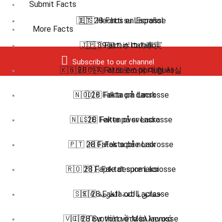
Submit Facts
🇮🇹 28 Fatti su Lacrosse
🇪🇸 Hechos en Español
More Facts
🇯🇵 39個のポロの事実
🇮🇹 Fatti in Italiano
Subscribe to our channel
🇰🇷 28 가지 라크로스에 대한 사실
🇧🇷 🇵🇹 Fatos em português
🇳🇴 28 Fakta om Lacrosse
🇩🇰 Fakta på dansk
🇳🇱 28 Feiten over Lacrosse
🇸🇪 Fakta på svenska
🇵🇹 28 Fatos sobre Lacrosse
🇳🇴 Fakta på norsk
🇷🇴 28 Fapte despre Lacrosse
🇫🇮 Faktat suomeksi
🇸🇪 28 Fakta om Lacrosse
🇸🇦 حقائق باللغة العربية
🇻🇮 28 Sự thật về Môn lacrosse
🇬🇷 Γεγονότα στα ελληνικά