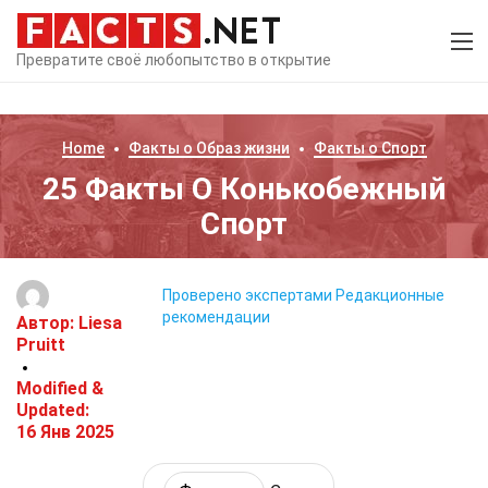
Превратите своё любопытство в открытие
Home
Факты о
Образ жизни
Факты о
Спорт
25 Факты О Конькобежный
Спорт
Проверено экспертами
Редакционные
рекомендации
Автор:
Liesa
Pruitt
Modified &
Updated:
16 Янв 2025