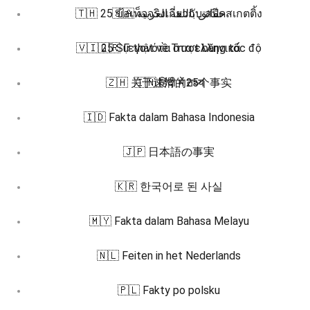
🇹🇭 25 ข้อเท็จจริงเกี่ยวกับ สปีดสเกตติ้ง
🇸🇦 حقائق باللغة العربية
🇻🇮 25 Sự thật về Trượt băng tốc độ
🇬🇷 Γεγονότα στα ελληνικά
🇿🇭 关于速滑的25个事实
🇮🇳 हिंदी में तथ्य
🇮🇩 Fakta dalam Bahasa Indonesia
🇯🇵 日本語の事実
🇰🇷 한국어로 된 사실
🇲🇾 Fakta dalam Bahasa Melayu
🇳🇱 Feiten in het Nederlands
🇵🇱 Fakty po polsku