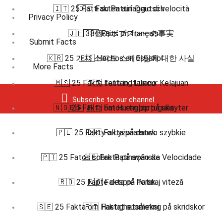
🇮🇹 25 Fatti su Pattinaggio di velocità
🇩🇪 Fakten auf Deutsch
Privacy Policy
🇯🇵 38個のボブスレーの事実
🇫🇷 Faits en français
Submit Facts
🇰🇷 25 가지 스피드 스케이팅에 대한 사실
🇪🇸 Hechos en Español
More Facts
🇲🇸 25 Fakta tentang Luncur Kelajuan
🇮🇹 Fatti in Italiano
Subscribe to our channel
🇳🇴 25 Fakta om Hurtigløp på skøyter
🇧🇷 🇵🇹 Fatos em português
🇵🇱 25 Fakty o Łyżwiarstwo szybkie
🇩🇰 Fakta på dansk
🇵🇹 25 Fatos sobre Patinação de Velocidade
🇸🇪 Fakta på svenska
🇷🇴 25 Fapte despre Patinaj viteză
🇳🇴 Fakta på norsk
🇸🇪 25 Fakta om Hastighetsåkning på skridskor
🇫🇮 Faktat suomeksi