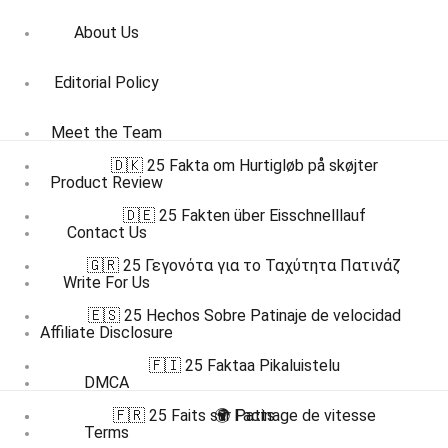
About Us
Editorial Policy
Meet the Team
🇩🇰 25 Fakta om Hurtigløb på skøjter
Product Review
🇩🇪 25 Fakten über Eisschnelllauf
Contact Us
🇬🇷 25 Γεγονότα για το Ταχύτητα Πατινάζ
Write For Us
🇪🇸 25 Hechos Sobre Patinaje de velocidad
Affiliate Disclosure
🇫🇮 25 Faktaa Pikaluistelu
DMCA
🇫🇷 25 Faits sur Patinage de vitesse
🌍 Facts
Terms