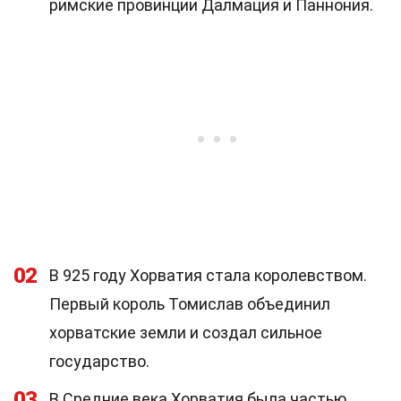
римские провинции Далмация и Паннония.
02
В 925 году Хорватия стала королевством.
Первый король Томислав объединил
хорватские земли и создал сильное
государство.
03
В Средние века Хорватия была частью