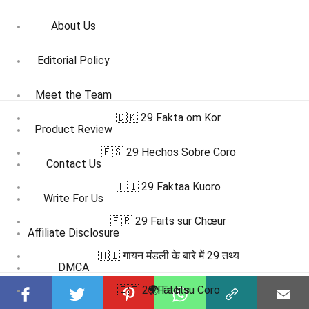
About Us
Editorial Policy
Meet the Team
🇩🇰 29 Fakta om Kor
Product Review
🇪🇸 29 Hechos Sobre Coro
Contact Us
🇫🇮 29 Faktaa Kuoro
Write For Us
🇫🇷 29 Faits sur Chœur
Affiliate Disclosure
🇭🇮 गायन मंडली के बारे में 29 तथ्य
DMCA
🇮🇹 29 Fatti su Coro
🌍 Facts
Terms