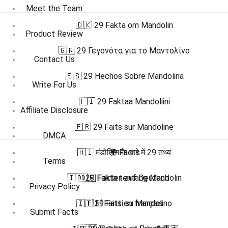
Meet the Team
🇩🇰 29 Fakta om Mandolin
Product Review
🇬🇷 29 Γεγονότα για το Μαντολίνο
Contact Us
🇪🇸 29 Hechos Sobre Mandolina
Write For Us
🇫🇮 29 Faktaa Mandoliini
Affiliate Disclosure
🇫🇷 29 Faits sur Mandoline
DMCA
🇭🇮 मंडोलिन के बारे में 29 तथ्य
🌍 Facts
Terms
🇮🇩 29 Fakta tentang Mandolin
🇩🇪 Fakten auf Deutsch
Privacy Policy
🇮🇹 29 Fatti su Mandolino
🇫🇷 Faits en français
Submit Facts