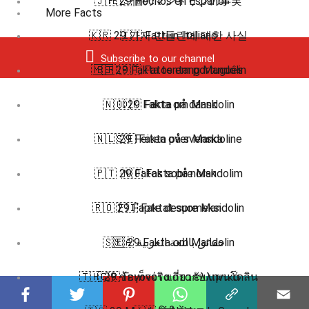
🇯🇵 29個のマンドリンの事実
🇪🇸 Hechos en Español
More Facts
🇰🇷 29 가지 만돌린에 대한 사실
🇮🇹 Fatti in Italiano
Subscribe to our channel
🇲🇸 29 Fakta tentang Mandolin
🇧🇷 🇵🇹 Fatos em português
🇳🇴 29 Fakta om Mandolin
🇩🇰 Fakta på dansk
🇳🇱 29 Feiten over Mandoline
🇸🇪 Fakta på svenska
🇵🇹 29 Fatos sobre Mandolim
🇳🇴 Fakta på norsk
🇷🇴 29 Fapte despre Mandolin
🇫🇮 Faktat suomeksi
🇸🇪 29 Fakta om Mandolin
🇸🇦 حقائق باللغة العربية
🇹🇭 29 ข้อเท็จจริงเกี่ยวกับ แมนโดลิน
🇬🇷 Γεγονότα στα ελληνικά