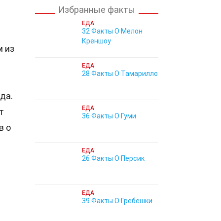
Избранные факты
ЕДА
32 Факты О Мелон
Креншоу
м из
ЕДА
28 Факты О Тамарилло
да.
ЕДА
т
36 Факты О Гуми
в о
ЕДА
26 Факты О Персик
ЕДА
39 Факты О Гребешки