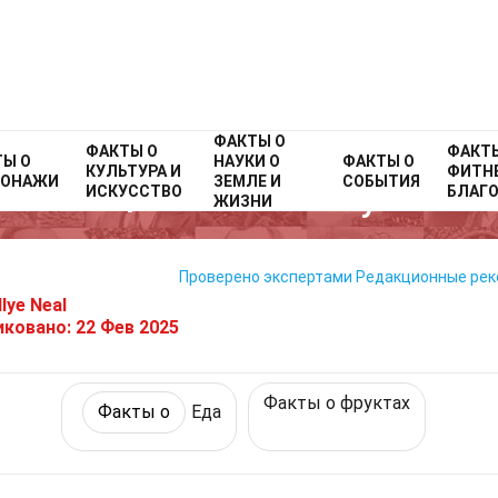
ФАКТЫ О
Home
ФАКТЫ О
Факты о
Образ жизни
Факты о
Еда
ФАКТ
ТЫ О
НАУКИ О
ФАКТЫ О
КУЛЬТУРА И
ФИТНЕ
СОНАЖИ
ЗЕМЛЕ И
СОБЫТИЯ
27 Факты О Рамбутан
ИСКУССТВО
БЛАГ
ЖИЗНИ
Проверено экспертами
Редакционные ре
llye Neal
иковано:
22 Фев 2025
Факты о фруктах
Факты о
Еда