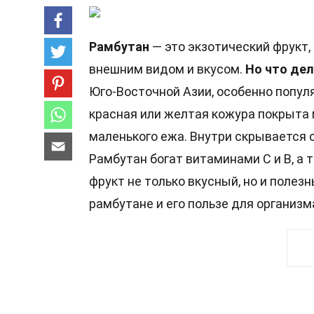
Рамбутан
— это экзотический фрукт
внешним видом и вкусом.
Но что де
Юго-Восточной Азии, особенно популя
красная или желтая кожура покрыта 
маленького ежа. Внутри скрывается 
Рамбутан богат витаминами C и B, а 
фрукт не только вкусный, но и полез
рамбутане и его пользе для организм
27 Факты о Рамбута