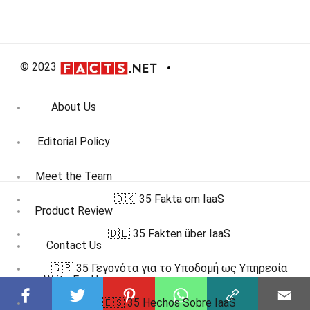
© 2023
About Us
Editorial Policy
Meet the Team
🇩🇰 35 Fakta om IaaS
Product Review
🇩🇪 35 Fakten über IaaS
Contact Us
🇬🇷 35 Γεγονότα για το Υποδομή ως Υπηρεσία
Write For Us
🇪🇸 35 Hechos Sobre IaaS