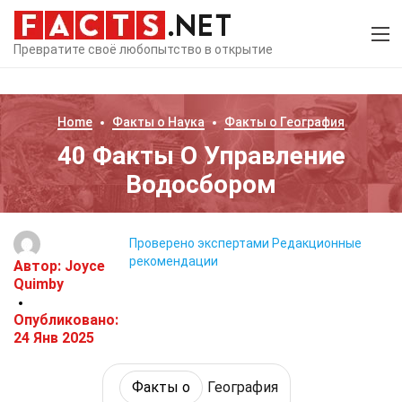
Превратите своё любопытство в открытие
Home
Факты о
Наука
Факты о
География
40 Факты О Управление
Водосбором
Проверено экспертами
Редакционные
рекомендации
Автор:
Joyce
Quimby
Опубликовано:
24 Янв 2025
Факты о
География