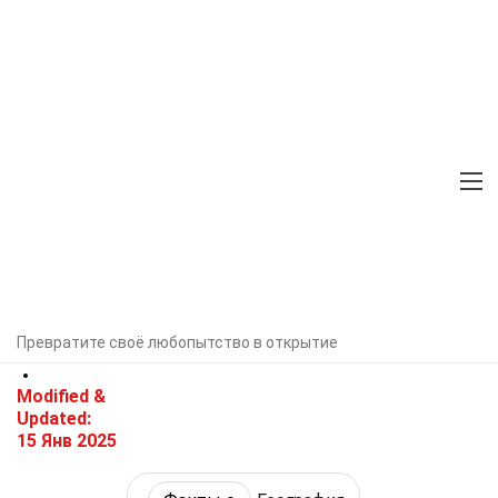
Home
Факты о
Наука
Факты о
География
39 Факты О Внутренне
Перемещенные Лица
Проверено экспертами
Редакционные
рекомендации
Автор:
Mercie
Превратите своё любопытство в открытие
Gilmore
Modified &
Updated:
15 Янв 2025