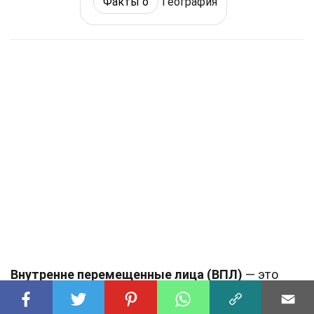
Факты о
География
Внутренне перемещенные лица (ВПЛ)
— это
люди, которые были вынуждены покинуть свои