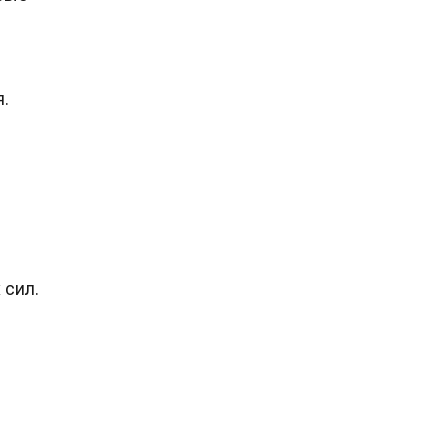
.
 сил.