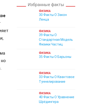
Избранные факты
ФИЗИКА
30 Факты О Закон
кое
Ленца
т
ияет
ФИЗИКА
39 Факты О
и,
Стандартная Модель
Физики Частиц
рма
ФИЗИКА
35 Факты О Барьоны
 но
.
ФИЗИКА
33 Факты О Квантовое
Туннелирование
ФИЗИКА
40 Факты О Уравнение
Шрёдингера