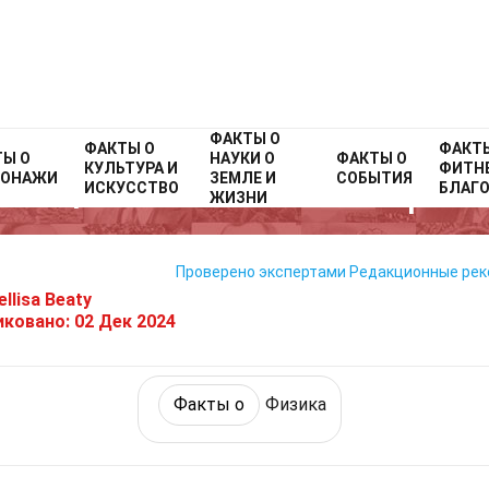
ФАКТЫ О
Home
ФАКТЫ О
Факты о
Наука
Факты о
Физика
ФАКТ
ТЫ О
НАУКИ О
ФАКТЫ О
КУЛЬТУРА И
ФИТНЕ
СОНАЖИ
ЗЕМЛЕ И
СОБЫТИЯ
32 Факты О Темная Энергия
ИСКУССТВО
БЛАГ
ЖИЗНИ
Проверено экспертами
Редакционные ре
llisa Beaty
иковано:
02 Дек 2024
Факты о
Физика