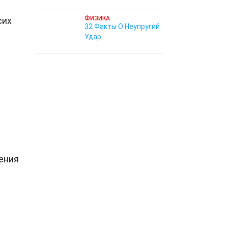
ФИЗИКА
сих
32 Факты О Неупругий
Удар
ления