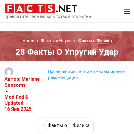
Превратите своё любопытство в открытие
Home
Факты о
Наука
Факты о
Физика
28 Факты О Упругий Удар
Проверено экспертами
Редакционные
рекомендации
Автор:
Marlene
Sessoms
Modified &
Updated:
16 Янв 2025
Факты о
Физика