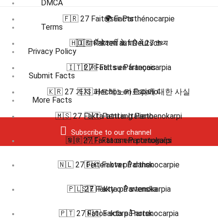
DMCA
🇫🇷 27 Faits sur Parthénocarpie
🌍 Facts
Terms
🇭🇮 पार्थेनोकार्पी के बारे में 27 तथ्य
🇩🇪 Fakten auf Deutsch
Privacy Policy
🇮🇹 27 Fatti su Partenocarpia
🇫🇷 Faits en français
Submit Facts
🇰🇷 27 가지 파트헤노카르피에 대한 사실
🇪🇸 Hechos en Español
More Facts
🇲🇸 27 Fakta tentang Parthenokarpi
🇮🇹 Fatti in Italiano
Subscribe to our channel
🇳🇴 27 Fakta om Partenokarpi
🇧🇷 🇵🇹 Fatos em português
🇳🇱 27 Feiten over Parthenocarpie
🇩🇰 Fakta på dansk
🇵🇱 27 Fakty o Partenokarpia
🇸🇪 Fakta på svenska
🇵🇹 27 Fatos sobre Partenocarpia
🇳🇴 Fakta på norsk