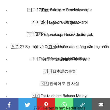
🇷🇴 27 Fapte despre Parthenocarpie
🇫🇮 Faktat suomeksi
🇸🇪 27 Fakta om Parthenokarpi
🇸🇦 حقائق باللغة العربية
🇹🇷 27 Partenokarpi Hakkında Gerçek
🇬🇷 Γεγονότα στα ελληνικά
🇻🇮 27 Sự thật về Quá trình sinh sản không cần thụ phấn
🇮🇳 हिंदी में तथ्य
🇮🇩 Fakta dalam Bahasa Indonesia
🇿🇭 关于单性结实的27个事实
🇯🇵 日本語の事実
🇰🇷 한국어로 된 사실
🇲🇾 Fakta dalam Bahasa Melayu
🇳🇱 Feiten in het Nederlands