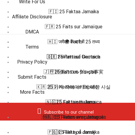
Write For Us
🇫🇮 25 Faktaa Jamaika
Affiliate Disclosure
🇫🇷 25 Faits sur Jamaïque
DMCA
🇭🇮 जमैका के बारे में 25 तथ्य
🌍 Facts
Terms
🇮🇹 25 Fatti su Giamaica
🇩🇪 Fakten auf Deutsch
Privacy Policy
🇯🇵 25個のヨルダンの事実
🇫🇷 Faits en français
Submit Facts
🇰🇷 25 가지 자메이카에 대한 사실
🇪🇸 Hechos en Español
More Facts
🇳🇴 25 Fakta om Jamaica
🇮🇹 Fatti in Italiano
Subscribe to our channel
🇧🇷 🇵🇹 Fatos em português
🇳🇱 25 Feiten over Jamaica
🇵🇱 25 Fakty o Jamajka
🇩🇰 Fakta på dansk