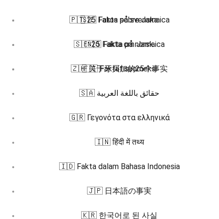
🇵🇹 25 Fatos sobre Jamaica
🇸🇪 Fakta på svenska
🇸🇪 25 Fakta om Jamaica
🇳🇴 Fakta på norsk
🇿🇭 关于牙买加的25个事实
🇫🇮 Faktat suomeksi
🇸🇦 حقائق باللغة العربية
🇬🇷 Γεγονότα στα ελληνικά
🇮🇳 हिंदी में तथ्य
🇮🇩 Fakta dalam Bahasa Indonesia
🇯🇵 日本語の事実
🇰🇷 한국어로 된 사실