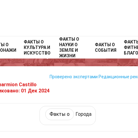
ФАКТЫ О
ФАКТЫ О
Home
Факты о
Мир
Факты о
Города
ФАКТ
ТЫ О
НАУКИ О
ФАКТЫ О
КУЛЬТУРА И
ФИТНЕ
СОНАЖИ
ЗЕМЛЕ И
СОБЫТИЯ
31 Факты О Гома
ИСКУССТВО
БЛАГ
ЖИЗНИ
Проверено экспертами
Редакционные ре
armion Castillo
иковано:
01 Дек 2024
Факты о
Города