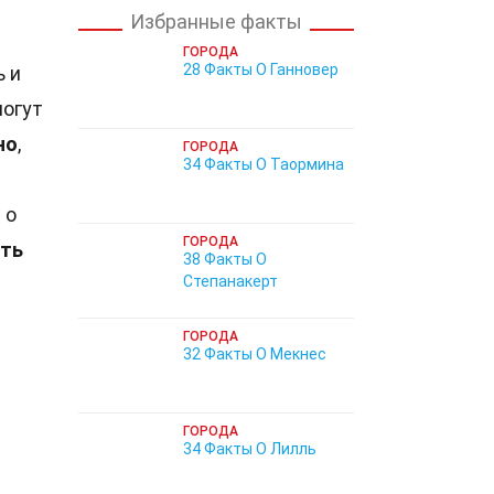
Избранные факты
ГОРОДА
28 Факты О Ганновер
ь и
могут
но
,
ГОРОДА
34 Факты О Таормина
т
о
ГОРОДА
ать
38 Факты О
Степанакерт
ГОРОДА
32 Факты О Мекнес
ГОРОДА
34 Факты О Лилль