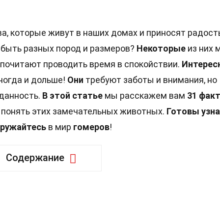
а, которые живут в наших домах и приносят радост
 быть разных пород и размеров?
Некоторые
из них 
дпочитают проводить время в спокойствии.
Интерес
иногда и дольше!
Они
требуют заботы и внимания, но
еданность.
В этой статье
мы расскажем вам
31 фак
е понять этих замечательных животных.
Готовы узн
гружайтесь
в мир
гомеров
!
Содержание