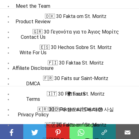
Meet the Team
🇩🇰 30 Fakta om St. Moritz
Product Review
🇬🇷 30 Γεγονότα για το Άγιος Μορίτς
Contact Us
🇪🇸 30 Hechos Sobre St. Moritz
Write For Us
🇫🇮 30 Faktaa St. Moritz
Affiliate Disclosure
🇫🇷 30 Faits sur Saint-Moritz
DMCA
🇮🇹 30 Fatti su St. Moritz
🌍 Facts
Terms
🇰🇷 30 가지 생모리츠에 대한 사실
🇩🇪 Fakten auf Deutsch
Privacy Policy
🇳🇴 30 Fakta om St. Moritz
🇫🇷 Faits en français
Submit Facts