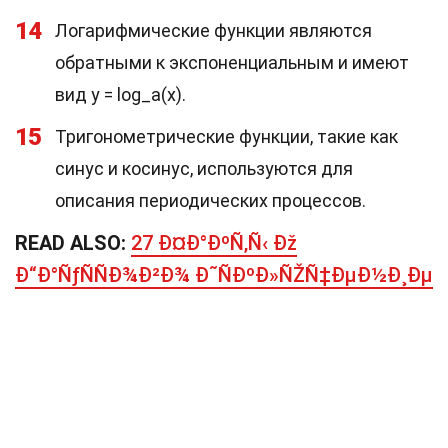
14
Логарифмические функции являются
обратными к экспоненциальным и имеют
вид y = log_a(x).
15
Тригонометрические функции, такие как
синус и косинус, используются для
описания периодических процессов.
READ ALSO:
27 Ð¤Ð°ÐºÑ‚Ñ‹ Ðž
Ð“Ð°ÑƒÑÑÐ¾Ð²Ð¾ Ð˜ÑÐºÐ»ÑŽÑ‡ÐµÐ½Ð¸Ðµ