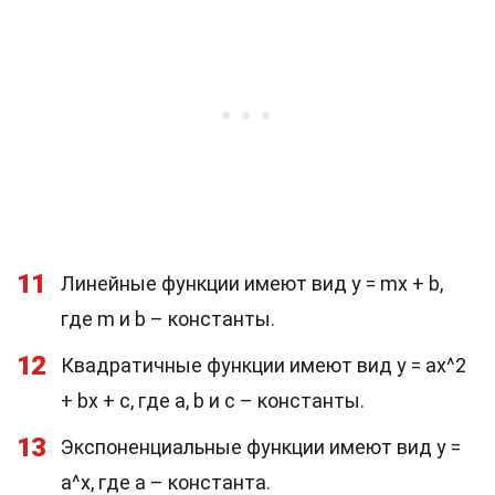
11
Линейные функции имеют вид y = mx + b,
где m и b – константы.
12
Квадратичные функции имеют вид y = ax^2
+ bx + c, где a, b и c – константы.
13
Экспоненциальные функции имеют вид y =
a^x, где a – константа.