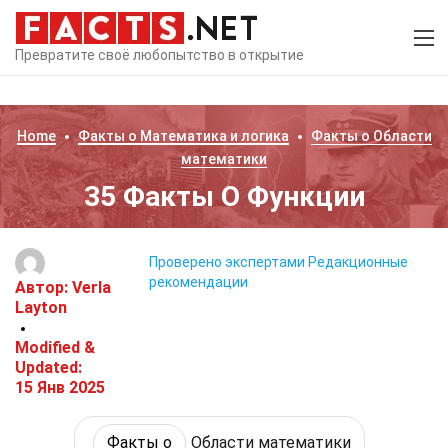
Превратите своё любопытство в открытие
Home
Факты о
Математика и логика
Факты о
Области
математики
35 Факты О Функции
Проверено экспертами
Редакционные
рекомендации
Автор:
Verla
Layton
Modified &
Updated:
15 Янв 2025
Факты о
Области математики