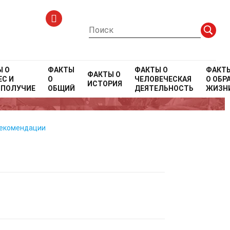
тики
Ы О
ФАКТЫ
ФАКТЫ О
ФАКТ
ФАКТЫ О
С И
О
ЧЕЛОВЕЧЕСКАЯ
О
ОБР
ИСТОРИЯ
ОПОЛУЧИЕ
ОБЩИЙ
ДЕЯТЕЛЬНОСТЬ
ЖИЗН
рекомендации