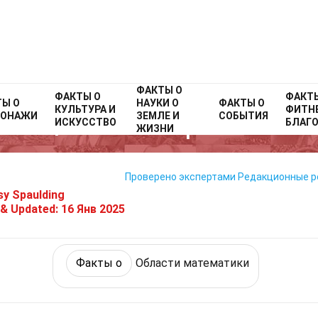
ФАКТЫ О
me
Факты о
ФАКТЫ О
Математика и логика
Факты о
Области матема
ФАКТ
ТЫ О
НАУКИ О
ФАКТЫ О
КУЛЬТУРА И
ФИТНЕ
СОНАЖИ
ЗЕМЛЕ И
СОБЫТИЯ
32 Факты О Теория Частот
ИСКУССТВО
БЛАГ
ЖИЗНИ
Проверено экспертами
Редакционные 
sy Spaulding
 & Updated:
16 Янв 2025
Факты о
Области математики