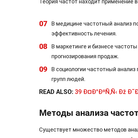
Теория частот находит применение в 
07
В медицине частотный анализ п
эффективность лечения.
08
В маркетинге и бизнесе частоты
прогнозирования продаж.
09
В социологии частотный анализ
групп людей.
READ ALSO:
39 Ð¤Ð°ÐºÑ‚Ñ‹ Ðž Ð˜
Методы анализа часто
Существует множество методов анал