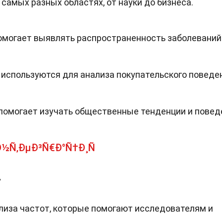
самых разных областях, от науки до бизнеса.
омогает выявлять распространенность заболеваний
 используются для анализа покупательского поведе
 помогает изучать общественные тенденции и повед
Ð½Ñ‚ÐµÐ³Ñ€Ð°Ñ†Ð¸Ñ
т
иза частот, которые помогают исследователям и