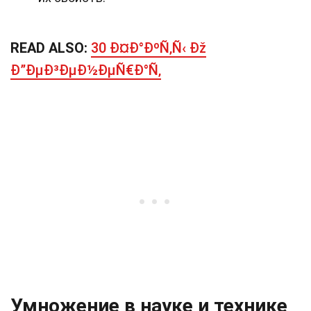
READ ALSO:
30 Ð¤Ð°ÐºÑ‚Ñ‹ Ðž
Ð”ÐµÐ³ÐµÐ½ÐµÑ€Ð°Ñ‚
Умножение в науке и технике