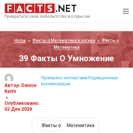
Превратите своё любопытство в открытие
Home
Факты о
Математика и логика
Факты о
Математика
39 Факты О Умножение
Проверено экспертами
Редакционные
рекомендации
Автор:
Danice
Keith
Опубликовано:
02 Дек 2024
Факты о
Математика