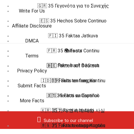
🇬🇷 35 Γεγονότα για το Συνεχής
Write For Us
🇪🇸 35 Hechos Sobre Continuo
Affiliate Disclosure
🇫🇮 35 Faktaa Jatkuva
DMCA
🇫🇷 35 Faits sur Continu
🌍 Facts
Terms
🇩🇪 Fakten auf Deutsch
🇭🇮 निरंतर के बारे में 35 तथ्य
Privacy Policy
🇮🇩 35 Fakta tentang Kontinu
🇫🇷 Faits en français
Submit Facts
🇮🇹 35 Fatti su Continuo
🇪🇸 Hechos en Español
More Facts
🇰🇷 35 가지 연속에 대한 사실
🇮🇹 Fatti in Italiano
Subscribe to our channel
🇲🇸 35 Fakta tentang Kontinu
🇧🇷 🇵🇹 Fatos em português