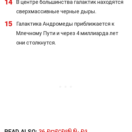
14
В центре большинства галактик находятся
сверхмассивные черные дыры.
15
Галактика Андромеды приближается к
Млечному Пути и через 4 миллиарда лет
они столкнутся.
READ ALSO:
36 Ð¤Ð°ÐºÑ‚Ñ‹ Ðž