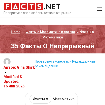
Превратите своё любопытство в открытие
Home
Факты о
Математика и логика
Факты о
Математика
35 Факты О Непрерывный
Проверено экспертами
Редакционные
рекомендации
Автор:
Gina Shirk
Modified &
Updated:
16 Янв 2025
Факты о
Математика