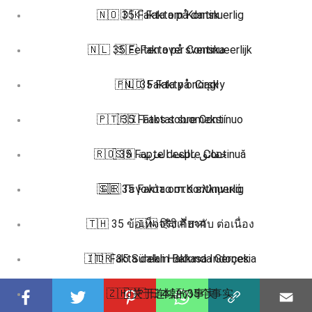
🇳🇴 35 Fakta om Kontinuerlig
🇩🇰 Fakta på dansk
🇳🇱 35 Feiten over Continueerlijk
🇸🇪 Fakta på svenska
🇵🇱 35 Fakty o Ciągły
🇳🇴 Fakta på norsk
🇵🇹 35 Fatos sobre Contínuo
🇫🇮 Faktat suomeksi
🇷🇴 35 Fapte despre Continuă
🇸🇦 حقائق باللغة العربية
🇸🇪 35 Fakta om Kontinuerlig
🇬🇷 Γεγονότα στα ελληνικά
🇹🇭 35 ข้อเท็จจริงเกี่ยวกับ ต่อเนื่อง
🇮🇳 हिंदी में तथ्य
🇮🇩 Fakta dalam Bahasa Indonesia
🇹🇷 35 Sürekli Hakkında Gerçek
🇿🇭 关于连续的35个事实
🇯🇵 日本語の事実