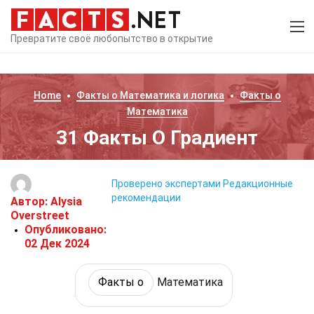
Превратите своё любопытство в открытие
Home
Факты о
Математика и логика
Факты о
Математика
31 Факты О Градиент
Проверено экспертами
Редакционные
рекомендации
Автор:
Alysia
Overstreet
Опубликовано:
02 Дек 2024
Факты о
Математика