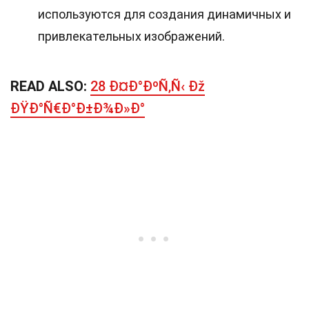
используются для создания динамичных и
привлекательных изображений.
READ ALSO:
28 Ð¤Ð°ÐºÑ‚Ñ‹ Ðž
ÐŸÐ°Ñ€Ð°Ð±Ð¾Ð»Ð°