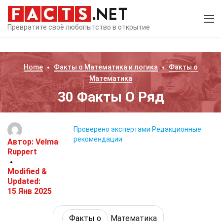
Превратите своё любопытство в открытие
Home
Факты о
Математика и логика
Факты о
Математика
30 Факты О Ряд
Проверено экспертами
Редакционные
рекомендации
Автор:
Velma
Ruppert
Modified &
Updated:
15 Янв 2025
Факты о
Математика