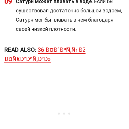
09
Сатурн может плавать в воде
. Если бы
существовал достаточно большой водоем,
Сатурн мог бы плавать в нем благодаря
своей низкой плотности.
READ ALSO:
36 Ð¤Ð°ÐºÑ‚Ñ‹ Ðž
Ð¤Ñ€Ð°ÐºÑ‚Ð°Ð»