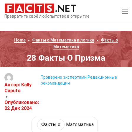
Превратите своё любопытство в открытие
Home
Факты о
Математика и логика
Факты о
Математика
28 Факты О Призма
Проверено экспертами
Редакционные
рекомендации
Автор:
Kally
Caputo
Опубликовано:
02 Дек 2024
Факты о
Математика