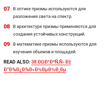
07
В оптике призмы используются для
разложения света на спектр.
08
В архитектуре призмы применяются для
создания устойчивых конструкций.
09
В математике призмы используются для
изучения объемов и площадей.
READ ALSO:
38 Ð¤Ð°ÐºÑ‚Ñ‹ Ðž
Ð”Ð¾Ð¿Ð¾Ð»Ð½ÐµÐ½Ð¸Ðµ