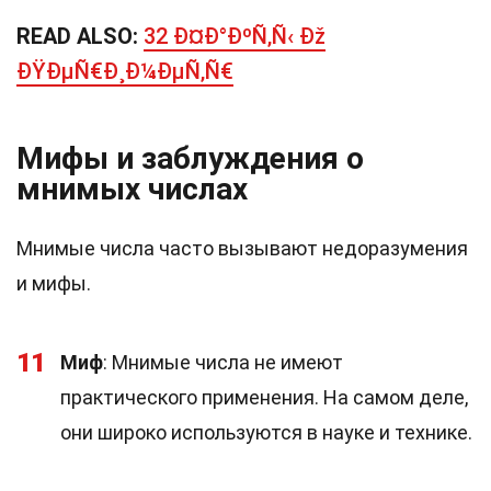
READ ALSO:
32 Ð¤Ð°ÐºÑ‚Ñ‹ Ðž
ÐŸÐµÑ€Ð¸Ð¼ÐµÑ‚Ñ€
Мифы и заблуждения о
мнимых числах
Мнимые числа часто вызывают недоразумения
и мифы.
11
Миф
: Мнимые числа не имеют
практического применения. На самом деле,
они широко используются в науке и технике.