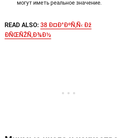
могут иметь реальное значение.
READ ALSO:
38 Ð¤Ð°ÐºÑ‚Ñ‹ Ðž
ÐÑŒÑŽÑ‚Ð¾Ð½