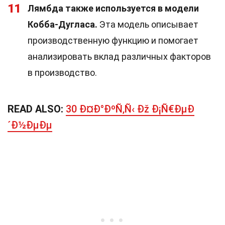
11
Лямбда также используется в модели
Кобба-Дугласа.
Эта модель описывает
производственную функцию и помогает
анализировать вклад различных факторов
в производство.
READ ALSO:
30 Ð¤Ð°ÐºÑ‚Ñ‹ Ðž Ð¡Ñ€ÐµÐ
´Ð½ÐµÐµ