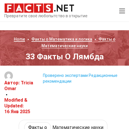
Превратите своё любопытство в открытие
Home
Факты о
Математика и логика
Факты о
Математические науки
33 Факты О Лямбда
Проверено экспертами
Редакционные
рекомендации
Автор:
Tricia
Omar
Modified &
Updated:
16 Янв 2025
Факты о
Математические науки