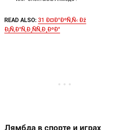
READ ALSO:
31 Ð¤Ð°ÐºÑ‚Ñ‹ Ðž
Ð¡Ñ‚Ð°Ñ‚Ð¸ÑÑ‚Ð¸ÐºÐ°
Лямбда в спорте и играх