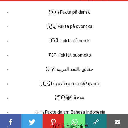
🇩🇰 Fakta på dansk
🇸🇪 Fakta på svenska
🇳🇴 Fakta på norsk
🇫🇮 Faktat suomeksi
🇸🇦 حقائق باللغة العربية
🇬🇷 Γεγονότα στα ελληνικά
🇮🇳 हिंदी में तथ्य
🇮🇩 Fakta dalam Bahasa Indonesia
🇯🇵 日本語の事実