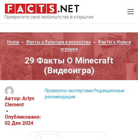
Превратите своё любопытство в открытие
Home
Факты о
Культура и искусство
Факты о
Игры и
игрушки
29 Факты О Minecraft
(Видеоигра)
Проверено экспертами
Редакционные
рекомендации
Автор:
Arlyn
Clement
Опубликовано:
02 Дек 2024