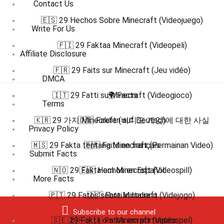
Contact Us
🇪🇸 29 Hechos Sobre Minecraft (Videojuego)
Write For Us
🇫🇮 29 Faktaa Minecraft (Videopeli)
Affiliate Disclosure
🇫🇷 29 Faits sur Minecraft (Jeu vidéo)
DMCA
🇮🇹 29 Fatti su Minecraft (Videogioco)
🌍 Facts
Terms
🇰🇷 29 가지 Minecraft (비디오 게임)에 대한 사실
🇩🇪 Fakten auf Deutsch
Privacy Policy
🇲🇸 29 Fakta tentang Minecraft (Permainan Video)
🇫🇷 Faits en français
Submit Facts
🇳🇴 29 Fakta om Minecraft (Videospill)
🇪🇸 Hechos en Español
More Facts
🇵🇹 29 Fatos sobre Minecraft (Videjogo)
🇮🇹 Fatti in Italiano
Subscribe to our channel
🇸🇪 29 Fakta om Minecraft (Videospel)
🇧🇷 🇵🇹 Fatos em português