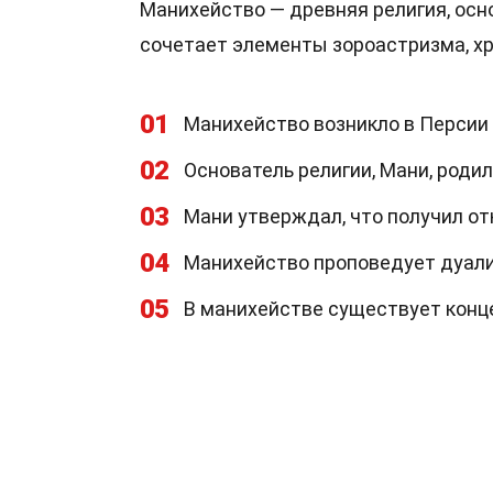
Манихейство — древняя религия, осно
сочетает элементы зороастризма, х
01
Манихейство возникло в Персии в
02
Основатель религии, Мани, родил
03
Мани утверждал, что получил от
04
Манихейство проповедует дуализ
05
В манихействе существует конц