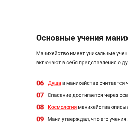
Основные учения мани
Манихейство имеет уникальные учения
включают в себя представления о ду
06
Душа
в манихействе считается ч
07
Спасение достигается через ос
08
Космология
манихейства описыв
09
Мани утверждал, что его учени