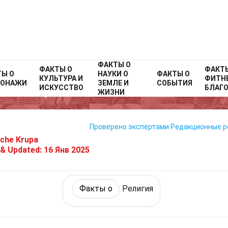
ФАКТЫ О
Home
ФАКТЫ О
Факты о
История
Факты о
Религия
ФАКТ
ТЫ О
НАУКИ О
ФАКТЫ О
КУЛЬТУРА И
ФИТНЕ
СОНАЖИ
ЗЕМЛЕ И
СОБЫТИЯ
35 Факты О Манихейство
ИСКУССТВО
БЛАГ
ЖИЗНИ
Проверено экспертами
Редакционные 
nche Krupa
 & Updated:
16 Янв 2025
Факты о
Религия