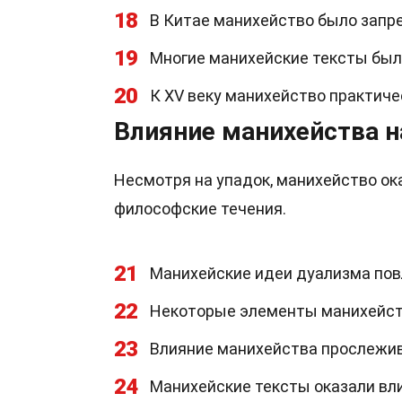
18
В Китае манихейство было запре
19
Многие манихейские тексты был
20
К XV веку манихейство практиче
Влияние манихейства н
Несмотря на упадок, манихейство ока
философские течения.
21
Манихейские идеи дуализма пов
22
Некоторые элементы манихейств
23
Влияние манихейства прослежив
24
Манихейские тексты оказали вл