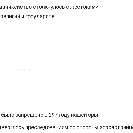
 манихейство столкнулось с жестокими
религий и государств.
было запрещено в 297 году нашей эры.
дверглось преследованиям со стороны зороастрийц