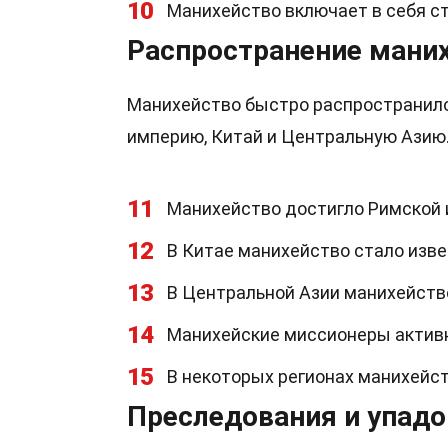
10
Манихейство включает в себя ст
Распространение мани
Манихейство быстро распространило
империю, Китай и Центральную Азию
11
Манихейство достигло Римской и
12
В Китае манихейство стало извес
13
В Центральной Азии манихейств
14
Манихейские миссионеры активн
15
В некоторых регионах манихейст
Преследования и упадо