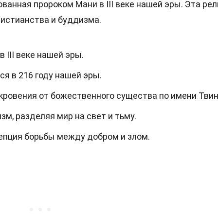
ванная пророком Мани в III веке нашей эры. Эта рел
ристианства и буддизма.
 III веке нашей эры.
ся в 216 году нашей эры.
кровения от божественного существа по имени Твин
м, разделяя мир на свет и тьму.
епция борьбы между добром и злом.